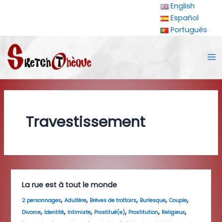
Aller
English
au
Español
contenu
Português
Ma
Me
Travestissement
La rue est à tout le monde
,
,
,
,
,
2 personnages
Adultère
Brèves de trottoirs
Burlesque
Couple
,
,
,
,
,
,
Divorce
Identité
Intimiste
Prostitué(e)
Prostitution
Religieux