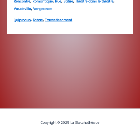
,
,
,
,
,
Rencontre
Romantique
Rue
Satire
Théâtre dans le théâtre
,
Vaudeville
Vengeance
,
,
Quiproquo
Tabac
Travestissement
Copyright © 2025 La Sketchothèque