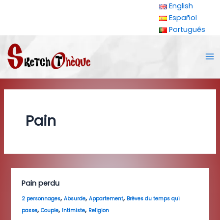
Aller
English
au
Español
contenu
Português
Ma
Me
Pain
Pain perdu
,
,
,
2 personnages
Absurde
Appartement
Brèves du temps qui
,
,
,
passe
Couple
Intimiste
Religion