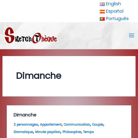
Aller
English
au
Español
contenu
Português
Ma
Me
Dimanche
Dimanche
,
,
,
,
2 personnages
Appartement
Communication
Couple
,
,
,
Dramatique
Minute papillon
Philosophie
Temps