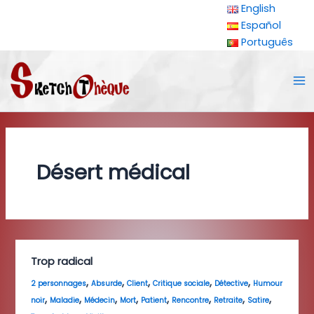
Aller
English
au
Español
contenu
Português
Ma
Me
Désert médical
Trop radical
,
,
,
,
,
2 personnages
Absurde
Client
Critique sociale
Détective
Humour
,
,
,
,
,
,
,
,
noir
Maladie
Médecin
Mort
Patient
Rencontre
Retraite
Satire