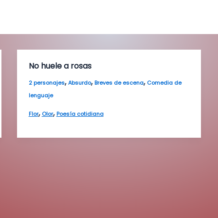
No huele a rosas
,
,
,
2 personajes
Absurdo
Breves de escena
Comedia de
lenguaje
,
,
Flor
Olor
Poesía cotidiana