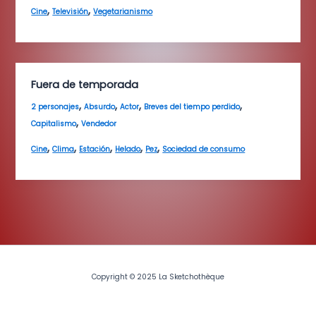
,
,
Cine
Televisión
Vegetarianismo
Fuera de temporada
,
,
,
,
2 personajes
Absurdo
Actor
Breves del tiempo perdido
,
Capitalismo
Vendedor
,
,
,
,
,
Cine
Clima
Estación
Helado
Pez
Sociedad de consumo
Copyright © 2025 La Sketchothèque