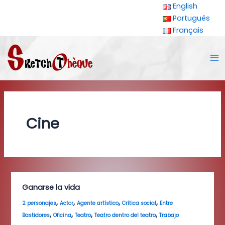
Ir
English
al
Português
contenido
Français
Ma
Me
Cine
Ganarse la vida
,
,
,
,
2 personajes
Actor
Agente artístico
Crítica social
Entre
,
,
,
,
Bastidores
Oficina
Teatro
Teatro dentro del teatro
Trabajo